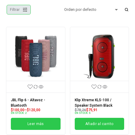
Filtrar
JBL Flip 6 - Altavoz -
Klip Xtreme KLS-100 /
Bluetooth
Speaker System Black
$
100,00
–
$
120,00
$
78,26
$
75,91
EN STOCK:
2
EN STOCK:
6
Leer más
Añadir al carrito