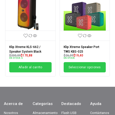
Klip Xtreme KLS-662 /
Klip Xtreme Speaker Port
Speaker System Black
TWS KBS-025
$
200,00
$
170,88
$
26,09
$
19,40
EN STOCK:
6
EN STOCK
Añadir al carrito
Seleccionar opciones
Acerca de
Categorías
Destacado
Ayuda
Nosotros
Almacenamiento
Flash USB
Contáctanos