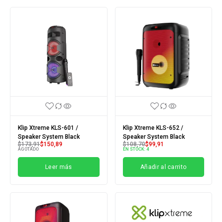
Klip Xtreme KLS-601 /
Klip Xtreme KLS-652 /
Speaker System Black
Speaker System Black
$
173,91
$
150,89
$
108,70
$
99,91
AGOTADO
EN STOCK:
4
Leer más
Añadir al carrito